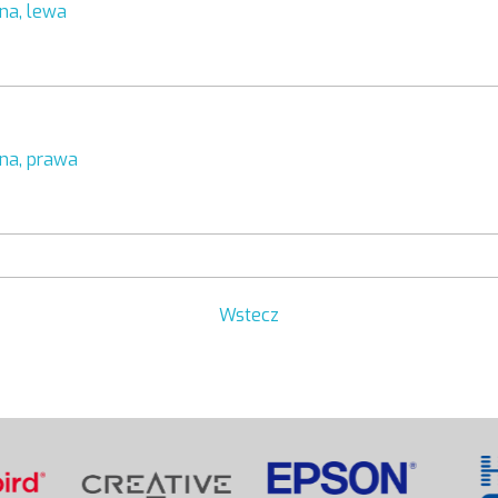
rna, lewa
rna, prawa
Wstecz