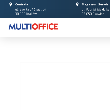
Centrala
Magazyn i Serwis
ul. Zawiła 57 (I pietro),
ul. Ppor M. Majdzika 
30-390 Kraków
32-050 Skawina
Multioffice Sp z o.o.
Dystrybutor akcesoriów komputerowych i RTV oraz artykułów oświetleniowych LED, nośników danych i materiałów eksploatacyjnych do drukarek.