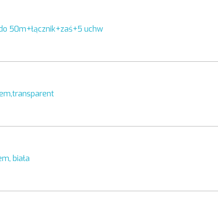
,do 50m+łącznik+zaś+5 uchw
rem,transparent
em, biała