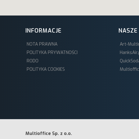
INFORMACJE
NASZE
NOTA PRAWNA
Art-Multi
POLITYKA PRYWATNOŚCI
HanksAir.
RODO
QuickSod
POLITYKA COOKIES
Multioffi
Multioffice Sp. z o.o.