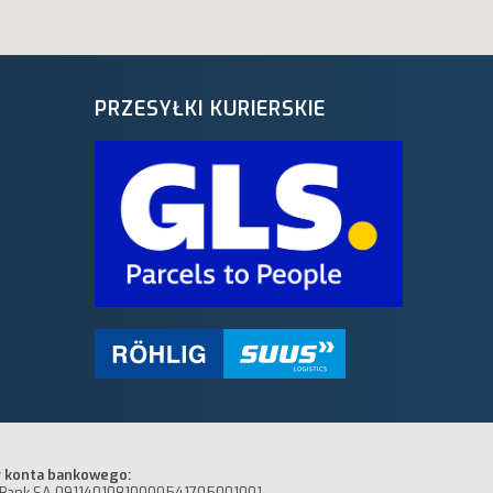
PRZESYŁKI KURIERSKIE
 konta bankowego:
Bank SA 09114010810000541705001001