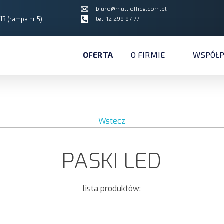
biuro@multioffice.com.pl
tel: 12 299 97 77
13 (rampa nr 5),
OFERTA
O FIRMIE
WSPÓŁP
Wstecz
PASKI LED
lista produktów: