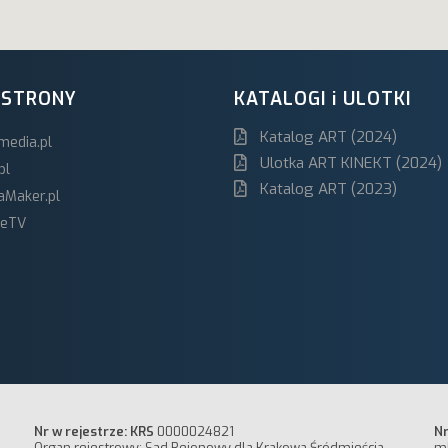
 STRONY
KATALOGI i ULOTKI
Katalog ART (2024)
media.pl
Ulotka ART KINEKT (2024)
pl
Katalog ART (2023)
aMaker.pl
ceTV
Nr w rejestrze: KRS
0000024821
Nr
Organ rejestrowy: Sąd Rejonowy dla Krakowa Śródmieścia
m