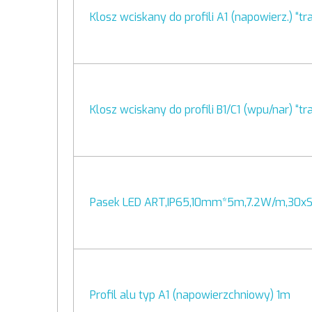
Klosz wciskany do profili A1 (napowierz.) “
Klosz wciskany do profili B1/C1 (wpu/nar) “
Pasek LED ART,IP65,10mm*5m,7.2W/m,30x
Profil alu typ A1 (napowierzchniowy) 1m