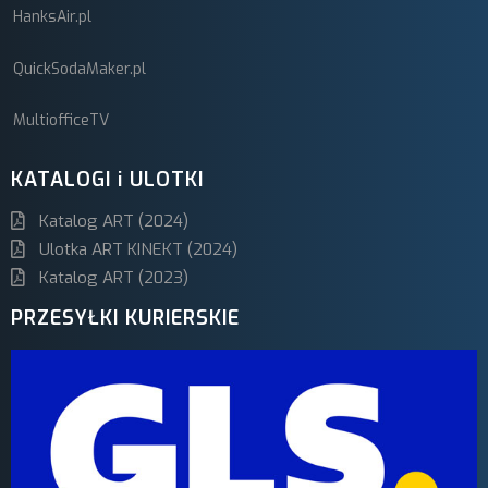
HanksAir.pl
QuickSodaMaker.pl
MultiofficeTV
KATALOGI i ULOTKI
Katalog ART (2024)
Ulotka ART KINEKT (2024)
Katalog ART (2023)
PRZESYŁKI KURIERSKIE