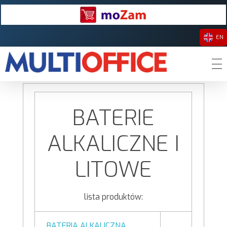
EN
Multioffice Sp z o.o.
Wstecz
Dystrybutor akcesoriów komputerowych i RTV oraz artykułów oświetleniowych LED, nośników danych i materiałów eksploatacyjnych do drukarek.
BATERIE
ALKALICZNE I
LITOWE
lista produktów:
BATERIA ALKALICZNA