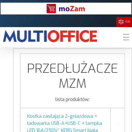
EN
Multioffice Sp z o.o.
Wstecz
Dystrybutor akcesoriów komputerowych i RTV oraz artykułów oświetleniowych LED, nośników danych i materiałów eksploatacyjnych do drukarek.
PRZEDŁUŻACZE
MZM
lista produktów:
Kostka zasilająca 2-gniazdowa +
ładowarka USB-A+USB-C + lampka
LED 16A/250V~ KERG Smart biała