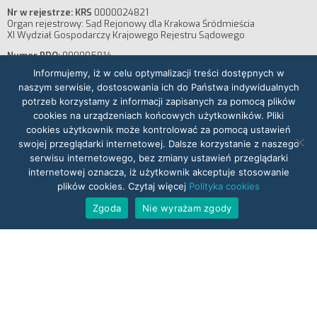
Nr w rejestrze: KRS
0000024821
Organ rejestrowy: Sąd Rejonowy dla Krakowa Śródmieścia
XI Wydział Gospodarczy Krajowego Rejestru Sądowego
Numer BDO:
000005814
Informujemy, iż w celu optymalizacji treści dostępnych w
Kapitał założycielski:
60 700 PLN, opłacony w całości
naszym serwisie, dostosowania ich do Państwa indywidualnych
potrzeb korzystamy z informacji zapisanych za pomocą plików
cookies na urządzeniach końcowych użytkowników. Pliki
cookies użytkownik może kontrolować za pomocą ustawień
Nr konta bankowego:
mBank SA 09114010810000541705001001
swojej przeglądarki internetowej. Dalsze korzystanie z naszego
Bank Millenium S.A. 71116022020000000271861523
serwisu internetowego, bez zmiany ustawień przeglądarki
internetowej oznacza, iż użytkownik akceptuje stosowanie
plików cookies. Czytaj więcej
Polityka cookies
Zgoda
Nie wyrażam zgody