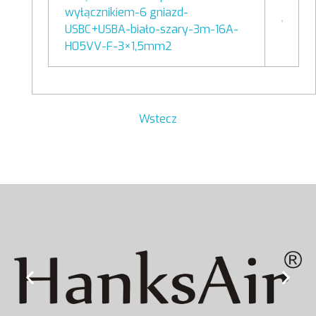
wyłącznikiem-6 gniazd-
USBC+USBA-biało-szary-3m-16A-
H05VV-F-3×1,5mm2
Wstecz