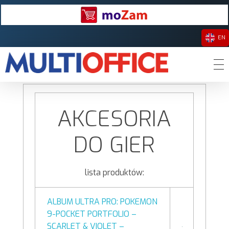
EN
Multioffice Sp z o.o.
Wstecz
Dystrybutor akcesoriów komputerowych i RTV oraz artykułów oświetleniowych LED, nośników danych i materiałów eksploatacyjnych do drukarek.
AKCESORIA
DO GIER
lista produktów:
ALBUM ULTRA PRO: POKEMON
9-POCKET PORTFOLIO –
SCARLET & VIOLET –