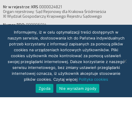
Nr w rejestrze: KRS
0000024821
Organ rejestrowy: Sąd Rejonowy dla Krakowa Śródmieścia
XI Wydział Gospodarczy Krajowego Rejestru Sądowego
Numer BDO:
000005814
Informujemy, iż w celu optymalizacji treści dostępnych w
Kapitał założycielski:
60 700 PLN, opłacony w całości
naszym serwisie, dostosowania ich do Państwa indywidualnych
potrzeb korzystamy z informacji zapisanych za pomocą plików
cookies na urządzeniach końcowych użytkowników. Pliki
cookies użytkownik może kontrolować za pomocą ustawień
Nr konta bankowego:
mBank SA 09114010810000541705001001
swojej przeglądarki internetowej. Dalsze korzystanie z naszego
Bank Millenium S.A. 71116022020000000271861523
serwisu internetowego, bez zmiany ustawień przeglądarki
internetowej oznacza, iż użytkownik akceptuje stosowanie
plików cookies. Czytaj więcej
Polityka cookies
Zgoda
Nie wyrażam zgody