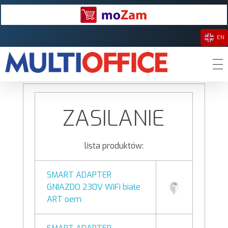
EN
Multioffice Sp z o.o.
Wstecz
Dystrybutor akcesoriów komputerowych i RTV oraz artykułów oświetleniowych LED, nośników danych i materiałów eksploatacyjnych do drukarek.
ZASILANIE
lista produktów:
SMART ADAPTER
GNIAZDO 230V WiFi białe
ART oem