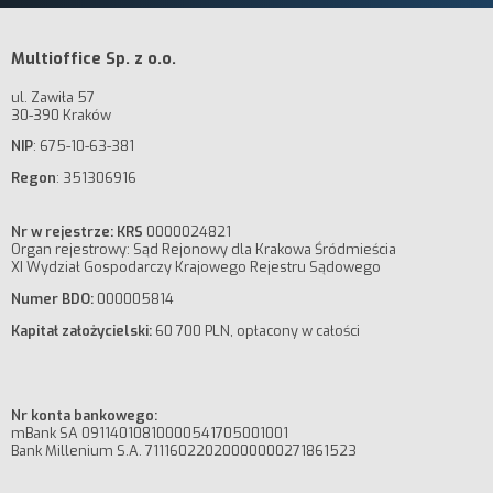
Multioffice Sp. z o.o.
ul. Zawiła 57
30-390 Kraków
NIP
: 675-10-63-381
Regon
: 351306916
Nr w rejestrze: KRS
0000024821
Organ rejestrowy: Sąd Rejonowy dla Krakowa Śródmieścia
XI Wydział Gospodarczy Krajowego Rejestru Sądowego
Numer BDO:
000005814
Kapitał założycielski:
60 700 PLN, opłacony w całości
Nr konta bankowego:
mBank SA 09114010810000541705001001
Bank Millenium S.A. 71116022020000000271861523