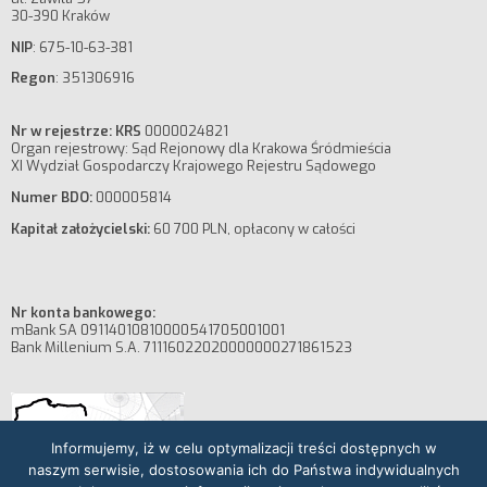
30-390 Kraków
NIP
: 675-10-63-381
Regon
: 351306916
Nr w rejestrze: KRS
0000024821
Organ rejestrowy: Sąd Rejonowy dla Krakowa Śródmieścia
XI Wydział Gospodarczy Krajowego Rejestru Sądowego
Numer BDO:
000005814
Kapitał założycielski:
60 700 PLN, opłacony w całości
Nr konta bankowego:
mBank SA 09114010810000541705001001
Bank Millenium S.A. 71116022020000000271861523
Informujemy, iż w celu optymalizacji treści dostępnych w
naszym serwisie, dostosowania ich do Państwa indywidualnych