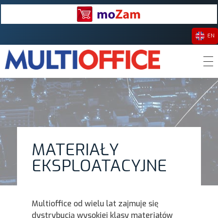
EN
Multioffice Sp z o.o.
Dystrybutor akcesoriów komputerowych i RTV oraz artykułów oświetleniowych LED, nośników danych i materiałów eksploatacyjnych do drukarek.
MATERIAŁY
EKSPLOATACYJNE
Multioffice od wielu lat zajmuje się
dystrybucją wysokiej klasy materiałów