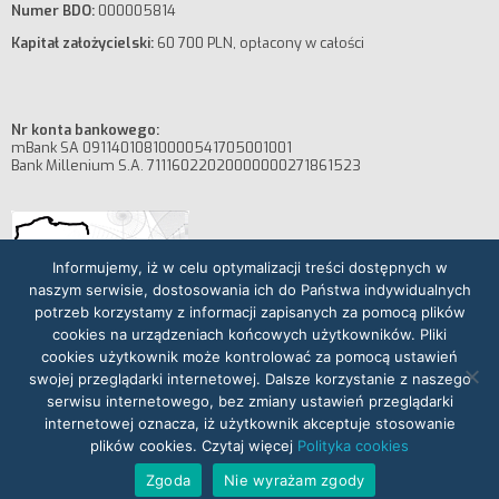
Numer BDO:
000005814
Kapitał założycielski:
60 700 PLN, opłacony w całości
Nr konta bankowego:
mBank SA 09114010810000541705001001
Bank Millenium S.A. 71116022020000000271861523
Informujemy, iż w celu optymalizacji treści dostępnych w
naszym serwisie, dostosowania ich do Państwa indywidualnych
potrzeb korzystamy z informacji zapisanych za pomocą plików
cookies na urządzeniach końcowych użytkowników. Pliki
cookies użytkownik może kontrolować za pomocą ustawień
swojej przeglądarki internetowej. Dalsze korzystanie z naszego
serwisu internetowego, bez zmiany ustawień przeglądarki
internetowej oznacza, iż użytkownik akceptuje stosowanie
plików cookies. Czytaj więcej
Polityka cookies
© 2026 Multioffice Sp z o.o..
Zgoda
Nie wyrażam zgody
Wszelkie prawa zastrzeżone.