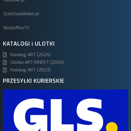
HanksAir.pl
QuickSodaMaker.pl
MultiofficeTV
KATALOGI i ULOTKI
Katalog ART (2024)
Ulotka ART KINEKT (2024)
Katalog ART (2023)
PRZESYŁKI KURIERSKIE