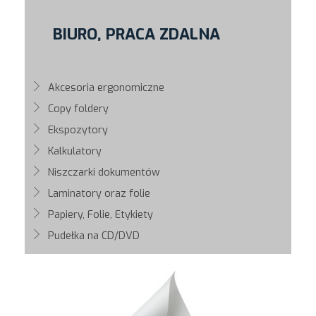
BIURO, PRACA ZDALNA
Akcesoria ergonomiczne
Copy foldery
Ekspozytory
Kalkulatory
Niszczarki dokumentów
Laminatory oraz folie
Papiery, Folie, Etykiety
Pudełka na CD/DVD