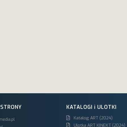
 STRONY
KATALOGI i ULOTKI
Katalog ART (2024)
media.pl
Ulotka ART KINEKT (2024)