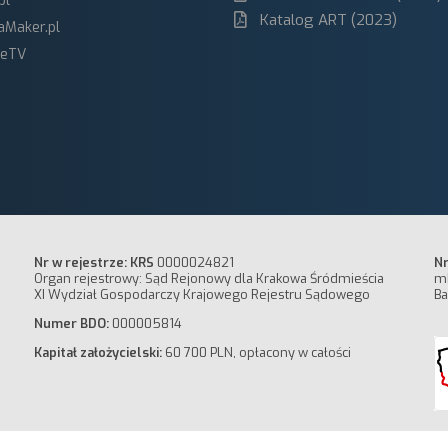
pl
Katalog ART (2023)
aMaker.pl
ceTV
Nr w rejestrze: KRS
0000024821
Nr
Organ rejestrowy: Sąd Rejonowy dla Krakowa Śródmieścia
m
XI Wydział Gospodarczy Krajowego Rejestru Sądowego
Ba
Numer BDO:
000005814
Kapitał założycielski:
60 700 PLN, opłacony w całości