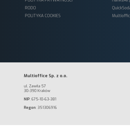
POLITYKA PRYWATNOŚCI
HanksAir.
c
RODO
QuickSod
POLITYKA COOKIES
Multioffi
ó
w
Multioffice Sp. z o.o.
ul. Zawiła 57
o
30-390 Kraków
NIP
: 675-10-63-381
Regon
: 351306916
r