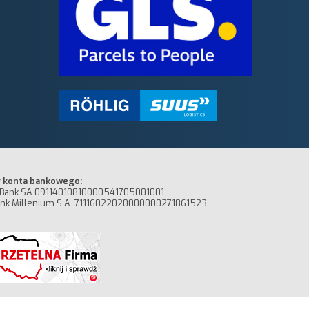
 konta bankowego:
Bank SA 09114010810000541705001001
nk Millenium S.A. 71116022020000000271861523