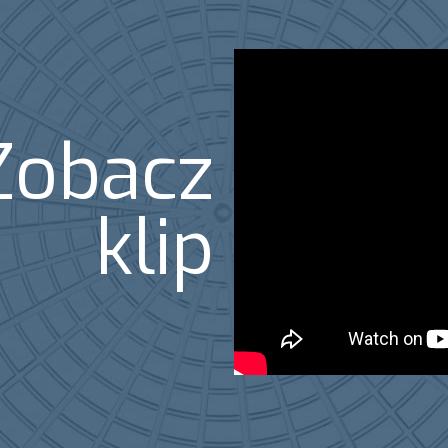
Zobacz
klip