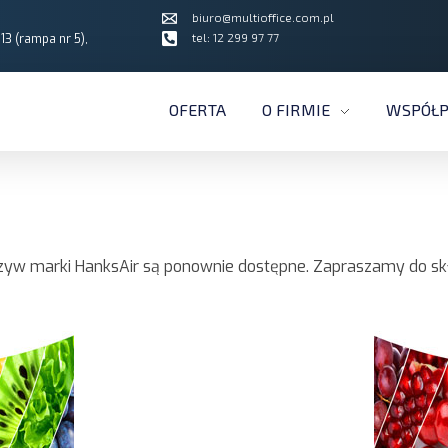
biuro@multioffice.com.pl
tel: 12 299 97 77
13 (rampa nr 5),
OFERTA
O FIRMIE
WSPÓŁP
zyw marki HanksAir są ponownie dostępne. Zapraszamy do sk