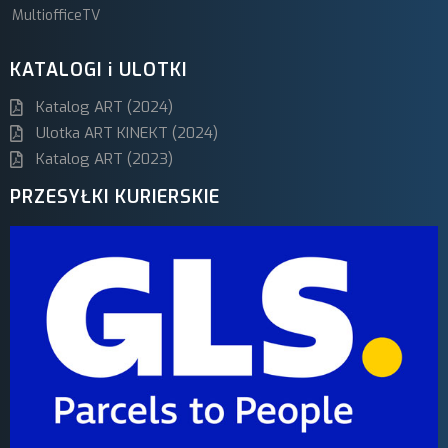
MultiofficeTV
KATALOGI i ULOTKI
Katalog ART (2024)
Ulotka ART KINEKT (2024)
Katalog ART (2023)
PRZESYŁKI KURIERSKIE