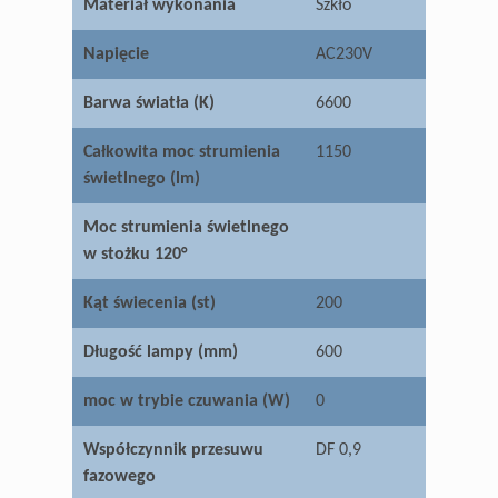
Materiał wykonania
Szkło
Napięcie
AC230V
Barwa światła (K)
6600
Całkowita moc strumienia
1150
świetlnego (lm)
Moc strumienia świetlnego
w stożku 120°
Kąt świecenia (st)
200
Długość lampy (mm)
600
moc w trybie czuwania (W)
0
Współczynnik przesuwu
DF 0,9
fazowego