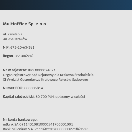
Multioffice Sp. z o.o.
ul. Zawiła 57
30-390 Kraków
NIP
: 675-10-63-381
Regon
: 351306916
Nr w rejestrze: KRS
0000024821
Organ rejestrowy: Sąd Rejonowy dla Krakowa Śródmieścia
XI Wydział Gospodarczy Krajowego Rejestru Sądowego
Numer BDO:
000005814
Kapitał założycielski:
60 700 PLN, opłacony w całości
Nr konta bankowego:
mBank SA 09114010810000541705001001
Bank Millenium S.A. 71116022020000000271861523