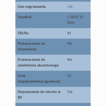
Czas nagrzewania
<1s
Trwałość
L70B50 30
000h
CRI/Ra
84
Przeznaczenie do
Nie
ściemniania
Przeznaczenie do
Nie
oświetlenia akcentowego
Znak
CE
bezpieczeństwa/zgodności
Dopuszczenie do obrotu w
Tak
RP