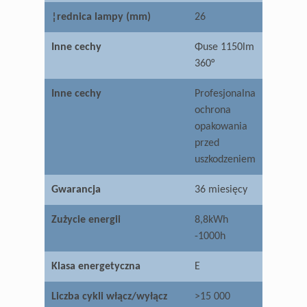
¦rednica lampy (mm)
26
Inne cechy
Φuse 1150lm
360°
Inne cechy
Profesjonalna
ochrona
opakowania
przed
uszkodzeniem
Gwarancja
36 miesięcy
Zużycie energii
8,8kWh
-1000h
Klasa energetyczna
E
Liczba cykli włącz/wyłącz
>15 000