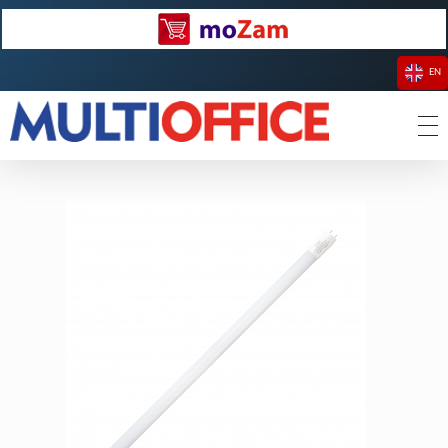
EN
Multioffice Sp z o.o.
Dystrybutor akcesoriów komputerowych i RTV oraz artykułów oświetleniowych LED, nośników danych i materiałów eksploatacyjnych do drukarek.